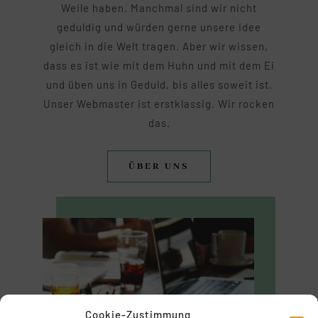
Weile haben. Manchmal sind wir nicht
geduldig und würden gerne unsere Idee
gleich in die Welt tragen. Aber wir wissen,
dass es ist wie mit dem Huhn und mit dem Ei
und üben uns in Geduld, bis alles soweit ist.
Unser Webmaster ist erstklassig. Wir rocken
das.
ÜBER UNS
Cookie-Zustimmung