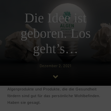
KRAFT DES MEERES
Die Idee ist
PRODUKTE
geboren. Los
NEWS
geht’s…
PARTNER
Dezember 2, 2021
KONTAKT
Algenprodukte und Produkte, die die Gesundheit
fördern sind gut für das persönliche Wohlbefinden.
Haben sie gesagt.