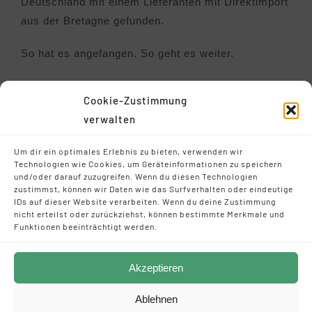
Deutschland mit einem Lieferanten mit Direktimport
aus der Bretagne gefunden.
So hat es angefangen. So geht es weiter.
Wir haben schnell erkannt, dass unsere Idee auf
Cookie-Zustimmung
fruchtbaren Boden fallen könnte.
verwalten
Warum also verkaufen wir nicht einfach Algen- und
Um dir ein optimales Erlebnis zu bieten, verwenden wir
Gesundheitsprodukte? Also haben wir weiter
Technologien wie Cookies, um Geräteinformationen zu speichern
gemacht und unsere persönlichen Lieblingsprodukte
und/oder darauf zuzugreifen. Wenn du diesen Technologien
zustimmst, können wir Daten wie das Surfverhalten oder eindeutige
ausfindig gemacht.
IDs auf dieser Website verarbeiten. Wenn du deine Zustimmung
nicht erteilst oder zurückziehst, können bestimmte Merkmale und
Wir sind die Algenspezialisten und sind immer da,
Funktionen beeinträchtigt werden.
wenn Du Meer brauchst.
Akzeptieren
Ablehnen